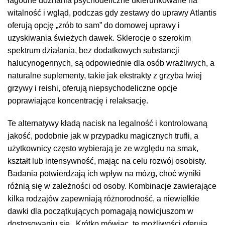
łagodne doznania psychodeliczne ukierunkowane na
witalność i wgląd, podczas gdy zestawy do uprawy Atlantis
oferują opcję „zrób to sam” do domowej uprawy i
uzyskiwania świeżych dawek. Sklerocje o szerokim
spektrum działania, bez dodatkowych substancji
halucynogennych, są odpowiednie dla osób wrażliwych, a
naturalne suplementy, takie jak ekstrakty z grzyba lwiej
grzywy i reishi, oferują niepsychodeliczne opcje
poprawiające koncentrację i relaksację.
Te alternatywy kładą nacisk na legalność i kontrolowaną
jakość, podobnie jak w przypadku magicznych trufli, a
użytkownicy często wybierają je ze względu na smak,
kształt lub intensywność, mając na celu rozwój osobisty.
Badania potwierdzają ich wpływ na mózg, choć wyniki
różnią się w zależności od osoby. Kombinacje zawierające
kilka rodzajów zapewniają różnorodność, a niewielkie
dawki dla początkujących pomagają nowicjuszom w
dostosowaniu się. Krótko mówiąc, te możliwości oferują