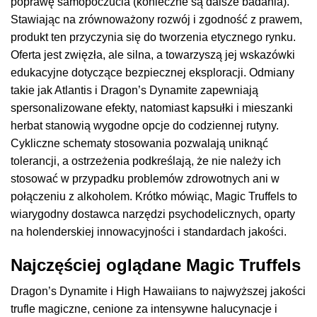
poprawę samopoczucia (konieczne są dalsze badania).
Stawiając na zrównoważony rozwój i zgodność z prawem,
produkt ten przyczynia się do tworzenia etycznego rynku.
Oferta jest zwięzła, ale silna, a towarzyszą jej wskazówki
edukacyjne dotyczące bezpiecznej eksploracji. Odmiany
takie jak Atlantis i Dragon’s Dynamite zapewniają
spersonalizowane efekty, natomiast kapsułki i mieszanki
herbat stanowią wygodne opcje do codziennej rutyny.
Cykliczne schematy stosowania pozwalają uniknąć
tolerancji, a ostrzeżenia podkreślają, że nie należy ich
stosować w przypadku problemów zdrowotnych ani w
połączeniu z alkoholem. Krótko mówiąc, Magic Truffels to
wiarygodny dostawca narzędzi psychodelicznych, oparty
na holenderskiej innowacyjności i standardach jakości.
Najczęściej oglądane Magic Truffels
Dragon’s Dynamite i High Hawaiians to najwyższej jakości
trufle magiczne, cenione za intensywne halucynacje i