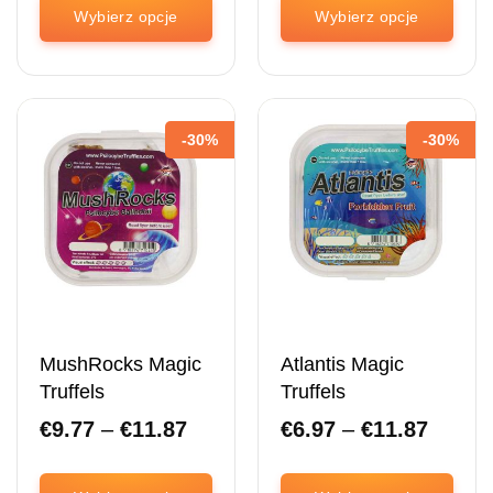
€19.95.
€13.97.
€13.
Wybierz opcje
Wybierz opcje
do
Ten
Ten
€16.
produkt
produkt
ma
ma
wiele
wiele
-30%
-30%
wariantów.
wariantów.
Opcje
Opcje
można
można
wybrać
wybrać
na
na
stronie
stronie
produktu
produktu
MushRocks Magic
Atlantis Magic
Truffels
Truffels
Zakres
Zakre
€
9.77
–
€
11.87
€
6.97
–
€
11.87
cenowy:
cenow
od
od