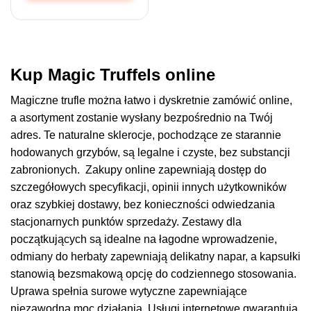
Ten
produkt
ma
wiele
wariantów.
Kup Magic Truffels online
Opcje
można
Magiczne trufle można łatwo i dyskretnie zamówić online,
wybrać
a asortyment zostanie wysłany bezpośrednio na Twój
na
adres. Te naturalne sklerocje, pochodzące ze starannie
stronie
produktu
hodowanych grzybów, są legalne i czyste, bez substancji
zabronionych. Zakupy online zapewniają dostęp do
szczegółowych specyfikacji, opinii innych użytkowników
oraz szybkiej dostawy, bez konieczności odwiedzania
stacjonarnych punktów sprzedaży. Zestawy dla
początkujących są idealne na łagodne wprowadzenie,
odmiany do herbaty zapewniają delikatny napar, a kapsułki
stanowią bezsmakową opcję do codziennego stosowania.
Uprawa spełnia surowe wytyczne zapewniające
niezawodną moc działania. Usługi internetowe gwarantują