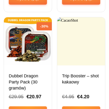
Ten
Ten
produkt
produkt
ma
ma
wiele
wiele
-30%
wariantów.
wariantów.
Opcje
Opcje
można
można
wybrać
wybrać
na
na
stronie
stronie
produktu
produktu
Dubbel Dragon
Trip Booster – shot
Party Pack (30
kakaowy
gramów)
Pierwotna
Obecna
Pierwotna
Obecna
€
29.95
€
20.97
€
4.95
€
4.20
cena
cena
cena
cena
wynosiła:
wynosi:
wynosiła:
wynosi: