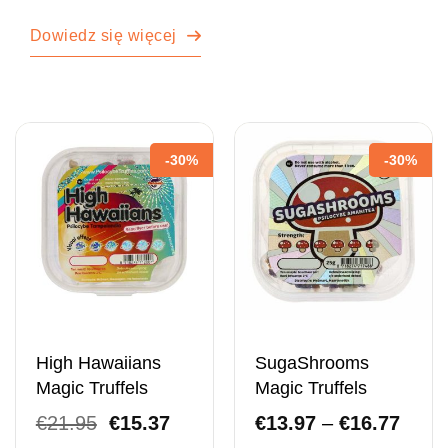
Dowiedz się więcej
-30%
-30%
High Hawaiians
SugaShrooms
Magic Truffels
Magic Truffels
Pierwotna
Obecna
Zakr
€
21.95
€
15.37
€
13.97
–
€
16.77
cena
cena
ceno