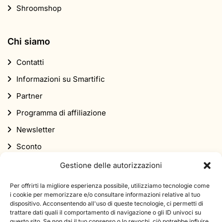
Shroomshop
Chi siamo
Contatti
Informazioni su Smartific
Partner
Programma di affiliazione
Newsletter
Sconto
Gestione delle autorizzazioni
Per offrirti la migliore esperienza possibile, utilizziamo tecnologie come
i cookie per memorizzare e/o consultare informazioni relative al tuo
dispositivo. Acconsentendo all'uso di queste tecnologie, ci permetti di
trattare dati quali il comportamento di navigazione o gli ID univoci su
Iscriviti alla nostra newsletter
questo sito. Se non dai il tuo consenso o lo revochi, ciò potrebbe influire