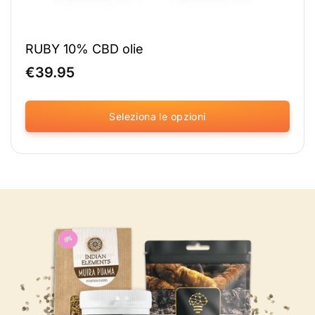
RUBY 10% CBD olie
€
39.95
Seleziona le opzioni
Questo
prodotto
è
disponibile
in
diverse
varianti.
Le
opzioni
possono
essere
selezionate