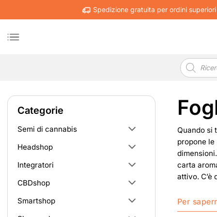
Salta
Spedizione gratuita per ordini superiori
ai
contenuti
Ricerca
prodotti
Fogl
Categorie
Semi di cannabis
Quando si t
propone le 
Headshop
dimensioni. 
carta aroma
Integratori
attivo. C’è 
CBDshop
Smartshop
Per sapern