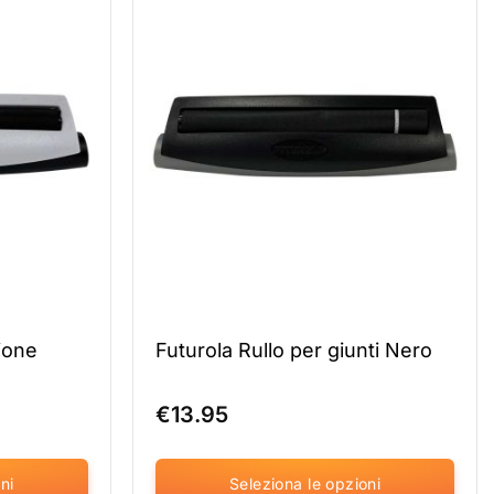
in
diverse
varianti.
Le
opzioni
possono
essere
selezionate
nella
pagina
del
prodotto
zione
Futurola Rullo per giunti Nero
€
13.95
ni
Seleziona le opzioni