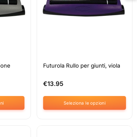
possono
essere
selezionate
nella
pagina
del
prodotto
zione
Futurola Rullo per giunti, viola
€
13.95
ni
Seleziona le opzioni
Questo
prodotto
è
disponibile