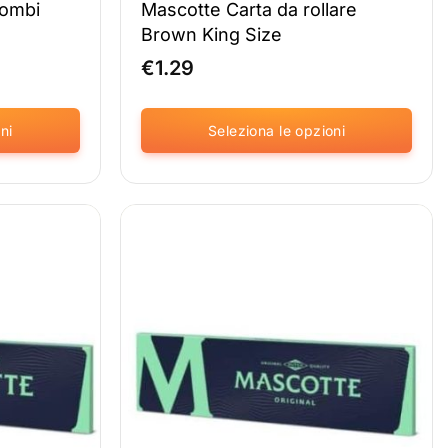
Combi
Mascotte Carta da rollare
Brown King Size
€
1.29
ni
Seleziona le opzioni
Questo
prodotto
è
disponibile
in
diverse
varianti.
Le
opzioni
possono
essere
selezionate
nella
pagina