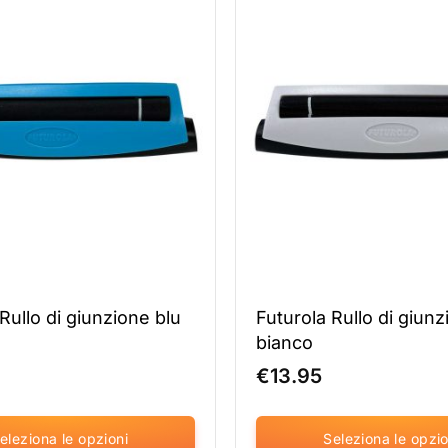
in
diverse
varianti.
Le
opzioni
possono
essere
selezionate
nella
pagina
del
prodotto
Rullo di giunzione blu
Futurola Rullo di giun
bianco
€
13.95
eleziona le opzioni
Seleziona le opzio