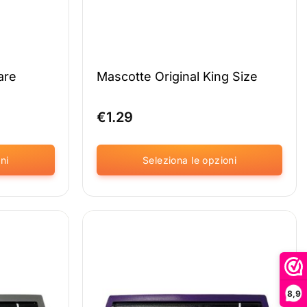
del
prodotto
are
Mascotte Original King Size
€
1.29
ni
Seleziona le opzioni
Questo
prodotto
è
disponibile
in
diverse
varianti.
Le
8,9
opzioni