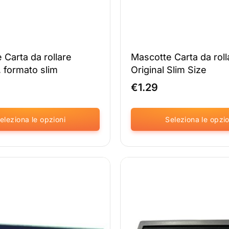
del
prodotto
 Carta da rollare
Mascotte Carta da roll
 formato slim
Original Slim Size
€
1.29
eleziona le opzioni
Seleziona le opzio
Questo
prodotto
è
disponibile
in
diverse
varianti.
Le
opzioni