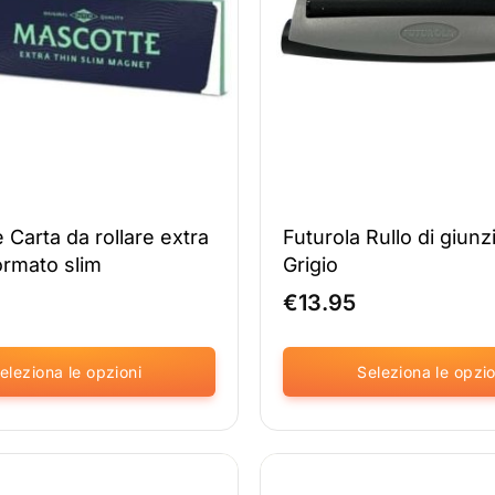
possono
essere
selezionate
nella
pagina
del
prodotto
 Carta da rollare extra
Futurola Rullo di giun
formato slim
Grigio
€
13.95
eleziona le opzioni
Seleziona le opzio
Questo
prodotto
è
disponibile