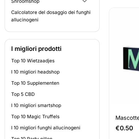
Shroomshop
Calcolatore del dosaggio dei funghi
allucinogeni
I migliori prodotti
Top 10 Wietzaadjes
I 10 migliori headshop
Top 10 Supplementen
Top 5 CBD
I 10 migliori smartshop
Top 10 Magic Truffels
Mascotte
€
0.50
I 10 migliori funghi allucinogeni
Top 10 Party pillen