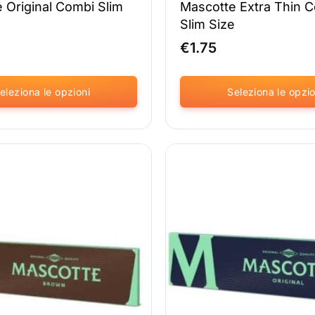
 Original Combi Slim
Mascotte Extra Thin 
Slim Size
€
1.75
eleziona le opzioni
Seleziona le opzio
Questo
prodotto
è
disponibile
in
diverse
varianti.
Le
opzioni
possono
essere
selezionate
nella
pagina