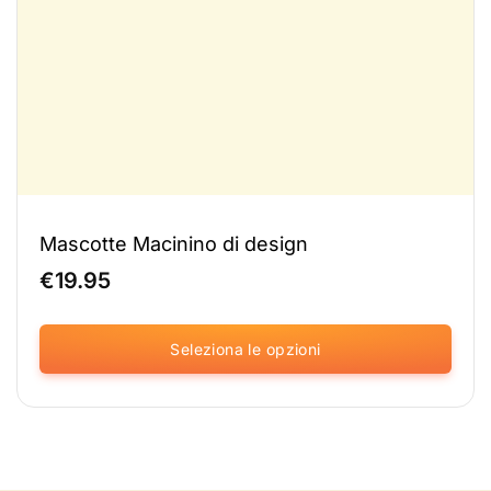
Mascotte Macinino di design
€
19.95
Seleziona le opzioni
Questo
prodotto
è
disponibile
in