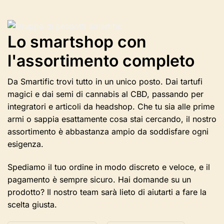
diverse
varianti.
Le
opzioni
Lo smartshop con
possono
l'assortimento completo
essere
selezionate
nella
Da Smartific trovi tutto in un unico posto. Dai tartufi
pagina
magici e dai semi di cannabis al CBD, passando per
del
integratori e articoli da headshop. Che tu sia alle prime
prodotto
armi o sappia esattamente cosa stai cercando, il nostro
assortimento è abbastanza ampio da soddisfare ogni
esigenza.
Spediamo il tuo ordine in modo discreto e veloce, e il
pagamento è sempre sicuro. Hai domande su un
prodotto? Il nostro team sarà lieto di aiutarti a fare la
scelta giusta.