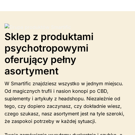
ma
wiele
wariantów.
Opcje
można
Sklep z produktami
wybrać
na
psychotropowymi
stronie
produktu
oferujący pełny
asortyment
W Smartific znajdziesz wszystko w jednym miejscu.
Od magicznych trufli i nasion konopi po CBD,
suplementy i artykuły z headshopu. Niezależnie od
tego, czy dopiero zaczynasz, czy dokładnie wiesz,
czego szukasz, nasz asortyment jest na tyle szeroki,
że zaspokoi potrzeby w każdej sytuacji.