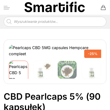
Przewiń
do
zawartości
Wyszukiwarka
produktów
-25%
CBD Pearlcaps 5% (90
kapsułek)