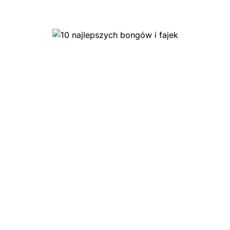
10 najlepszych sklepów z
akcesoriami dla palaczy