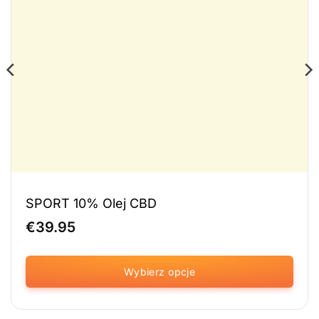
SPORT 10% Olej CBD
€
39.95
Wybierz opcje
Ten
produkt