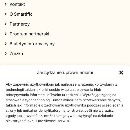
Kontakt
O Smartific
Partnerzy
Program partnerski
Biuletyn informacyjny
Zniżka
Zarządzanie uprawnieniami
Aby zapewnić użytkownikom jak najlepsze wrażenia, korzystamy z
technologii takich jak pliki cookie w celu zapisywania i/lub
Zapisz się do naszego newslettera
odczytywania informacji o Twoim urządzeniu. Wyrażając zgodę na
stosowanie tych technologii, umożliwiasz nam przetwarzanie danych,
Zapisz się do naszego newslettera, a otrzymasz kod
takich jak informacje o zachowaniu użytkownika podczas przeglądania
strony lub unikalne identyfikatory na tej stronie. Jeśli nie wyrazisz
rabatowy 10% na swoje pierwsze zamówienie.
zgody lub ją wycofasz, może to negatywnie wpłynąć na działanie
niektórych funkcji i możliwości serwisu.
Adres