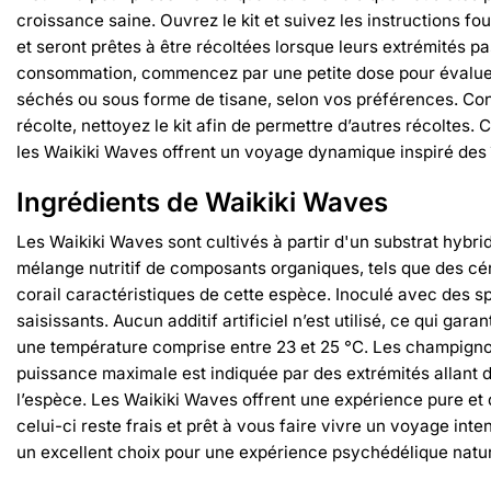
croissance saine. Ouvrez le kit et suivez les instructions f
et seront prêtes à être récoltées lorsque leurs extrémités p
consommation, commencez par une petite dose pour évaluer l
séchés ou sous forme de tisane, selon vos préférences. Con
récolte, nettoyez le kit afin de permettre d’autres récolte
les Waikiki Waves offrent un voyage dynamique inspiré des î
Ingrédients de Waikiki Waves
Les Waikiki Waves sont cultivés à partir d'un substrat hybr
mélange nutritif de composants organiques, tels que des cér
corail caractéristiques de cette espèce. Inoculé avec des sp
saisissants. Aucun additif artificiel n’est utilisé, ce qui g
une température comprise entre 23 et 25 °C. Les champignons
puissance maximale est indiquée par des extrémités allant d
l’espèce. Les Waikiki Waves offrent une expérience pure et de
celui-ci reste frais et prêt à vous faire vivre un voyage in
un excellent choix pour une expérience psychédélique natur