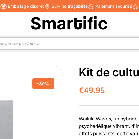
€
Emballage discret
Suivi et traçabilité
Paiement sécurisé
Kit de cult
-30%
€
49.95
Waikiki Waves, un hybride 
psychédélique vibrant, d'in
effets puissants, cette va