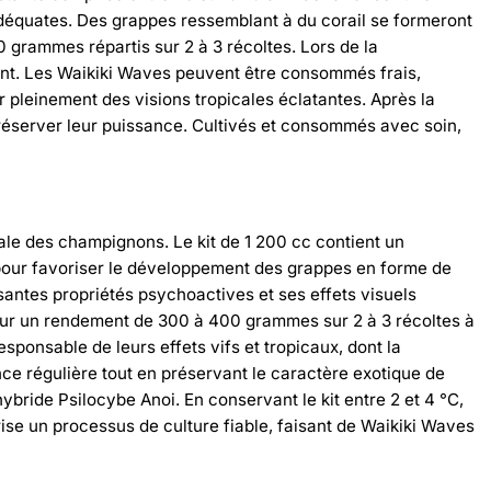
n adéquates. Des grappes ressemblant à du corail se formeront
 grammes répartis sur 2 à 3 récoltes. Lors de la
tant. Les Waikiki Waves peuvent être consommés frais,
pleinement des visions tropicales éclatantes. Après la
préserver leur puissance. Cultivés et consommés avec soin,
ale des champignons. Le kit de 1 200 cc contient un
é pour favoriser le développement des grappes en forme de
santes propriétés psychoactives et ses effets visuels
sé pour un rendement de 300 à 400 grammes sur 2 à 3 récoltes à
ponsable de leurs effets vifs et tropicaux, dont la
nce régulière tout en préservant le caractère exotique de
hybride Psilocybe Anoi. En conservant le kit entre 2 et 4 °C,
rise un processus de culture fiable, faisant de Waikiki Waves