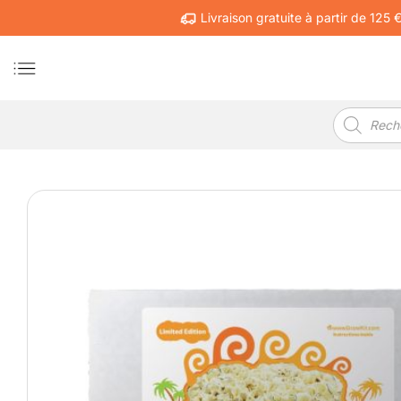
Passer
Livraison gratuite à partir de 125 
au
contenu
Recherche
de
produits