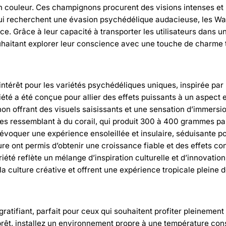
en couleur. Ces champignons procurent des visions intenses et 
ui recherchent une évasion psychédélique audacieuse, les Waiki
ance. Grâce à leur capacité à transporter les utilisateurs dans 
uhaitant explorer leur conscience avec une touche de charme t
intérêt pour les variétés psychédéliques uniques, inspirée par
é a été conçue pour allier des effets puissants à un aspect e
on offrant des visuels saisissants et une sensation d’immersio
es ressemblant à du corail, qui produit 300 à 400 grammes par
voquer une expérience ensoleillée et insulaire, séduisante pour
re ont permis d’obtenir une croissance fiable et des effets con
 reflète un mélange d’inspiration culturelle et d’innovation s
la culture créative et offrent une expérience tropicale pleine d
atifiant, parfait pour ceux qui souhaitent profiter pleinement 
 prêt, installez un environnement propre à une température con