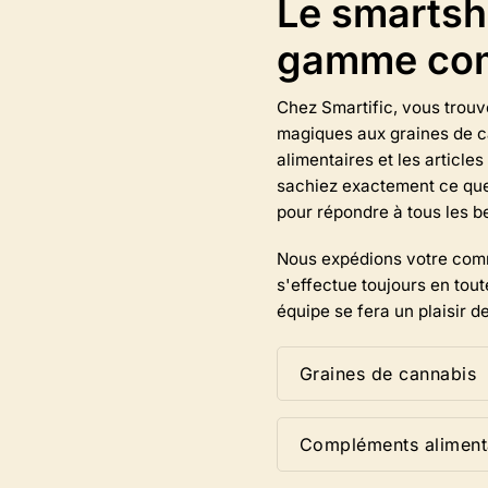
Le smartsh
sélectionner
les
gamme comp
options
sur
la
Chez Smartific, vous trouv
page
magiques aux graines de c
du
alimentaires et les articl
produit.
sachiez exactement ce qu
pour répondre à tous les b
Nous expédions votre comm
s'effectue toujours en tout
équipe se fera un plaisir de
Graines de cannabis
Compléments aliment