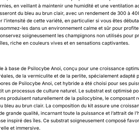
ournies, en veillant à maintenir une humidité et une ventilatio
asseront du bleu au brun clair, avec un rendement de 300 à 400
’intensité de cette variété, en particulier si vous êtes débu
sommez-les dans un environnement calme et sûr pour profiter 
s. Conservez soigneusement les champignons non utilisés pour 
les, riche en couleurs vives et en sensations captivantes.
ide à base de Psilocybe Anoi, conçu pour une croissance optim
éales, de la vermiculite et de la perlite, spécialement adapt
ores de Psilocybe Anoi, cet hybride a été choisi pour ses puis
arantit un processus de culture naturel. Le substrat est optimi
 produisent naturellement de la psilocybine, le composant res
u bleu au brun clair. La composition du kit assure une croissa
 grande qualité, incarnant toute la puissance et l’attrait de l’
tense inspiré des îles. Ce substrat soigneusement composé favo
elle et immersive.