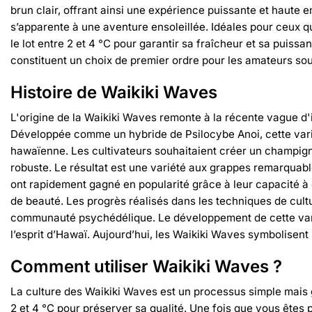
brun clair, offrant ainsi une expérience puissante et haute 
s’apparente à une aventure ensoleillée. Idéales pour ceux q
le lot entre 2 et 4 °C pour garantir sa fraîcheur et sa puiss
constituent un choix de premier ordre pour les amateurs so
Histoire de Waikiki Waves
L'origine de la Waikiki Waves remonte à la récente vague d'
Développée comme un hybride de Psilocybe Anoi, cette variét
hawaïenne. Les cultivateurs souhaitaient créer un champign
robuste. Le résultat est une variété aux grappes remarquabl
ont rapidement gagné en popularité grâce à leur capacité à é
de beauté. Les progrès réalisés dans les techniques de cultu
communauté psychédélique. Le développement de cette variété
l’esprit d’Hawaï. Aujourd’hui, les Waikiki Waves symbolisent 
Comment utiliser Waikiki Waves ?
La culture des Waikiki Waves est un processus simple mais gr
2 et 4 °C pour préserver sa qualité. Une fois que vous êtes