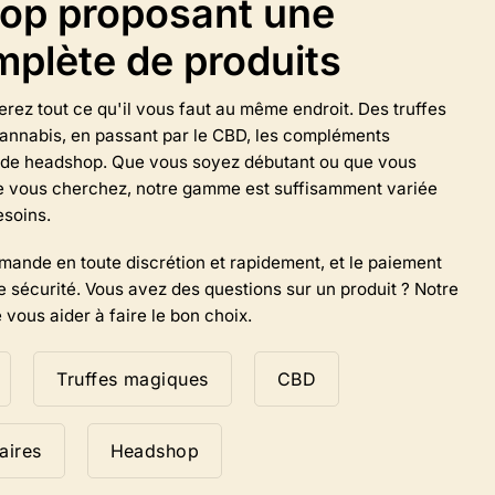
op proposant une
pouvez
sélectionner
lète de produits
les
options
sur
erez tout ce qu'il vous faut au même endroit. Des truffes
la
annabis, en passant par le CBD, les compléments
page
es de headshop. Que vous soyez débutant ou que vous
du
e vous cherchez, notre gamme est suffisamment variée
produit.
esoins.
ande en toute discrétion et rapidement, et le paiement
e sécurité. Vous avez des questions sur un produit ? Notre
 vous aider à faire le bon choix.
Truffes magiques
CBD
aires
Headshop