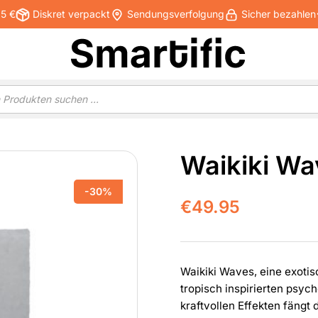
25 €
Diskret verpackt
Sendungsverfolgung
Sicher bezahlen
Waikiki Wa
-30%
€
49.95
Waikiki Waves, eine exotis
tropisch inspirierten psyc
kraftvollen Effekten fängt