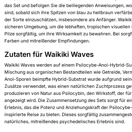
das Set und befolgen Sie die beiliegenden Anweisungen, wobei
sind, sobald sich ihre Spitzen von blau zu hellbraun verfär
der Sorte einzuschätzen, insbesondere als Anfänger. Waikik
sicheren Umgebung, um die lebhaften, tropischen visuellen 
Pilze sorgfältig, um ihre Wirksamkeit zu bewahren. Bei sorg
Farben und mitreißender Empfindungen.
Zutaten für Waikiki Waves
Waikiki Waves werden auf einem Psilocybe-Anoi-Hybrid-Subs
Mischung aus organischen Bestandteilen wie Getreide, Vermicu
Anoi-Sporen beimpfte Hybrid-Substrat wurde aufgrund seine
Zusätze verwendet, was einen natürlichen Zuchtprozess gewä
produzieren von Natur aus Psilocybin, den Wirkstoff, der für
angezeigt wird. Die Zusammensetzung des Sets sorgt für ei
Erlebnis, das die Potenz und Anziehungskraft der Psilocybe-A
inspirierte Reise zu bieten. Dieses sorgfältig zusammenges
natürliches, mitreißendes psychedelisches Erlebnis sind.