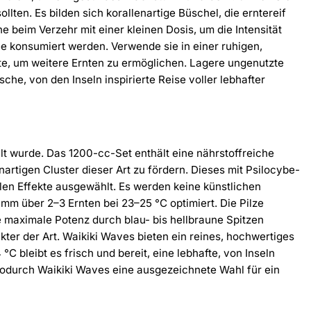
lten. Es bilden sich korallenartige Büschel, die erntereif
 beim Verzehr mit einer kleinen Dosis, um die Intensität
ee konsumiert werden. Verwende sie in einer ruhigen,
nte, um weitere Ernten zu ermöglichen. Lagere ungenutzte
he, von den Inseln inspirierte Reise voller lebhafter
t wurde. Das 1200-cc-Set enthält eine nährstoffreiche
nartigen Cluster dieser Art zu fördern. Dieses mit Psilocybe-
len Effekte ausgewählt. Es werden keine künstlichen
mm über 2–3 Ernten bei 23–25 °C optimiert. Die Pilze
die maximale Potenz durch blau- bis hellbraune Spitzen
er der Art. Waikiki Waves bieten ein reines, hochwertiges
 bleibt es frisch und bereit, eine lebhafte, von Inseln
 wodurch Waikiki Waves eine ausgezeichnete Wahl für ein