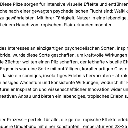
. Diese Pilze sorgen für intensive visuelle Effekte und entfüh
 Suche nach einer gewagten psychedelischen Flucht sind: Waiki
 gewährleisten. Mit ihrer Fähigkeit, Nutzer in eine lebendige,
mit einem Hauch von tropischem Flair erkunden möchten.
des Interesses an einzigartigen psychedelischen Sorten, inspi
bride, wurde diese Sorte geschaffen, um kraftvolle Wirkungen
e Züchter wollten einen Pilz schaffen, der lebhafte visuelle E
 Ergebnis war eine Sorte mit auffälligen, korallenartigen Clu
 da sie ein sonniges, inselartiges Erlebnis hervorrufen – attr
verlässiges Wachstum und konsistente Wirkungen, wodurch ihr 
ureller Inspiration und wissenschaftlicher Innovation wider und
reativen Anbau und bieten ein lebendiges, tropisches Erlebnis.
der Prozess – perfekt für alle, die gerne tropische Effekte e
ine saubere Umgebung mit einer konstanten Temperatur von 23–2