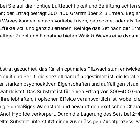
 Sie auf die richtige Luftfeuchtigkeit und Belüftung achten sol
ben; der Ertrag beträgt 300–400 Gramm über 2–3 Ernten. Beginne
i Waves können je nach Vorliebe frisch, getrocknet oder als T
Effekte voll und ganz zu erleben. Reinige das Set nach der Er
fältiger Zucht und Einnahme bieten Waikiki Waves eine dynamisc
trat gezüchtet, das für ein optimales Pilzwachstum entwickel
lit und Perlit, die speziell darauf abgestimmt ist, die koralle
r starken psychoaktiven Eigenschaften und auffälligen visuel
hrleistet. Das Substrat ist für einen Ertrag von 300–400 Gra
 ihre lebhaften, tropischen Effekte verantwortlich ist, wobei 
n gleichmäßiges Wachstum und bewahrt den exotischen Charakt
noi-Hybride verkörpert. Durch die Lagerung des Sets bei 2–4 °C
tellte Substrat unterstützt einen zuverlässigen Zuchtprozess,