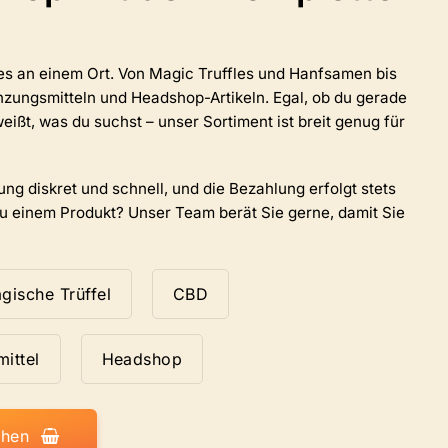
auf
der
Produktseite
lles an einem Ort. Von Magic Truffles und Hanfsamen bis
ausgewählt
zungsmitteln und Headshop-Artikeln. Egal, ob du gerade
werden.
eißt, was du suchst – unser Sortiment ist breit genug für
ung diskret und schnell, und die Bezahlung erfolgt stets
zu einem Produkt? Unser Team berät Sie gerne, damit Sie
gische Trüffel
CBD
ittel
Headshop
ehen