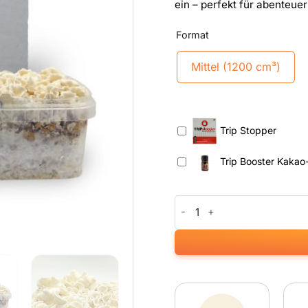
ein – perfekt für abenteuer
Format
Mittel (1200 cm³)
Trip Stopper
Trip Booster Kakao
Waikiki Waves Growkit Menge