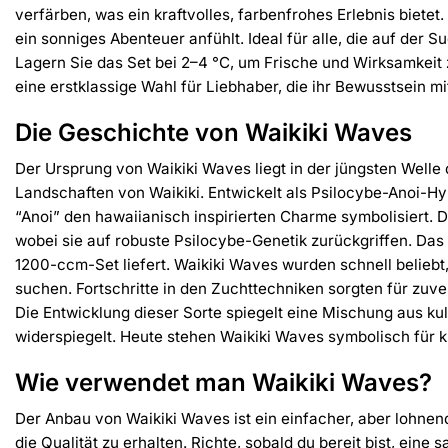
verfärben, was ein kraftvolles, farbenfrohes Erlebnis bietet
ein sonniges Abenteuer anfühlt. Ideal für alle, die auf der
Lagern Sie das Set bei 2–4 °C, um Frische und Wirksamkeit zu
eine erstklassige Wahl für Liebhaber, die ihr Bewusstsein 
Die Geschichte von Waikiki Waves
Der Ursprung von Waikiki Waves liegt in der jüngsten Welle 
Landschaften von Waikiki. Entwickelt als Psilocybe-Anoi-Hy
“Anoi” den hawaiianisch inspirierten Charme symbolisiert. Di
wobei sie auf robuste Psilocybe-Genetik zurückgriffen. Das
1200-ccm-Set liefert. Waikiki Waves wurden schnell beliebt,
suchen. Fortschritte in den Zuchttechniken sorgten für zu
Die Entwicklung dieser Sorte spiegelt eine Mischung aus kult
widerspiegelt. Heute stehen Waikiki Waves symbolisch für k
Wie verwendet man Waikiki Waves?
Der Anbau von Waikiki Waves ist ein einfacher, aber lohnen
die Qualität zu erhalten. Richte, sobald du bereit bist, e