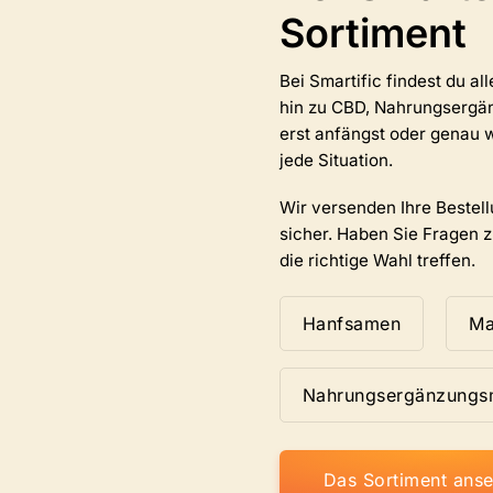
Optionen
Sortiment
können
auf
e
der
Bei Smartific findest du a
Produktseite
hin zu CBD, Nahrungsergän
ausgewählt
erst anfängst oder genau w
werden.
jede Situation.
Wir versenden Ihre Bestell
sicher. Haben Sie Fragen 
die richtige Wahl treffen.
Hanfsamen
Ma
Nahrungsergänzungsm
Das Sortiment ans