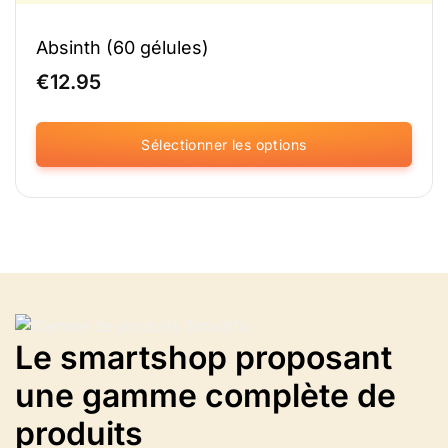
Absinth (60 gélules)
€
12.95
Sélectionner les options
Ce
produit
existe
en
plusieurs
versions.
Vous
pouvez
sélectionner
Le smartshop proposant
les
une gamme complète de
options
sur
produits
la