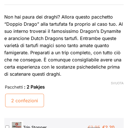
Non hai paura dei draghi? Allora questo pacchetto
“Doppio Drago” alla tartufata fa proprio al caso tuo. Al
suo interno troverai il famosissimo
Dragon’s Dynamite
e arancione
Dutch Dragons tartufi
. Entrambe queste
varietà di tartufi magici sono tanto amate quanto
famigerate. Preparati a un trip completo, con tutto ciò
che ne consegue. È comunque consigliabile avere una
certa esperienza con le sostanze psichedeliche prima
di scatenare questi draghi.
SVUOTA
: 2 Pakjes
Pacchetti
2 confezioni
Il
Il
€
2.95
€
2.20
Trip Stopper