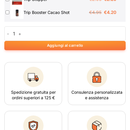
prezzo
prezz
Il
Il
€
4.95
€
4.20
Trip Booster Cacao Shot
originale
attuale
prezzo
prezz
era:
è:
originale
attuale
€2.95.
€2.20.
Dubbel Dragon Party Pack (30 grams) quantità
era:
è:
€4.95.
€4.20.
Aggiungi al carrello
Spedizione gratuita per
Consulenza personalizzata
ordini superiori a 125 €
e assistenza