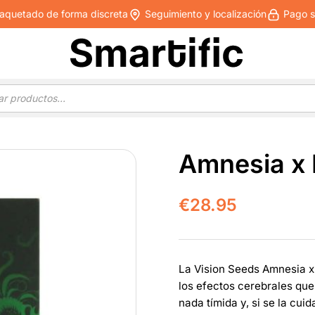
quetado de forma discreta
Seguimiento y localización
Pago s
Amnesia x
€
28.95
La Vision Seeds Amnesia x
los efectos cerebrales que
nada tímida y, si se la cui