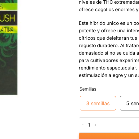
niveles de THC extremadam
ofrece cogollos enormes y 
Este híbrido único es un p
potente y ofrece una inte
cítricos que deleitarán tu
regusto duradero. Al trata
demasiado si no se cuida a
para cultivadores experim
rendimiento espectacular.
estimulación alegre y un s
Semillas
3 semillas
5 sem
Amnesia x Buddha Kush canti