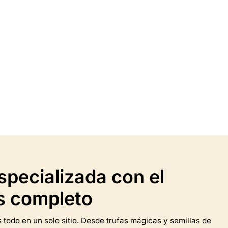
elo
Coche White Widow
€
16.95
ones
Selecciona las opciones
Este
producto
tiene
varias
variantes.
Las
opciones
specializada con el
se
pueden
s completo
seleccionar
en
la
 todo en un solo sitio. Desde trufas mágicas y semillas de
página