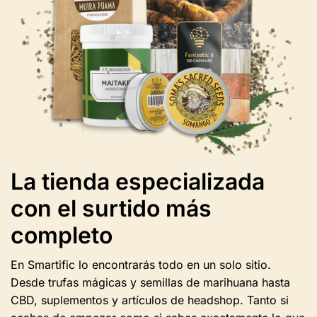
seleccionar
en
la
página
del
producto.
La tienda especializada
con el surtido más
completo
En Smartific lo encontrarás todo en un solo sitio.
Desde trufas mágicas y semillas de marihuana hasta
CBD, suplementos y artículos de headshop. Tanto si