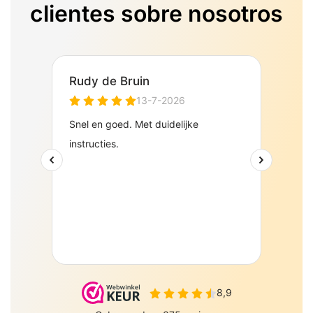
PePePe BV Sulky 6 J