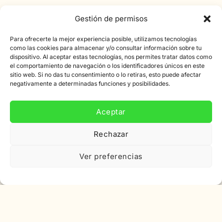
Suscríbete a nuestro boletín informativo
Gestión de permisos
Suscríbete a nuestro boletín de noticias y obtén un
descuento de 10% en tu primer pedido.
Para ofrecerte la mejor experiencia posible, utilizamos tecnologías
como las cookies para almacenar y/o consultar información sobre tu
dispositivo. Al aceptar estas tecnologías, nos permites tratar datos como
Dirección
el comportamiento de navegación o los identificadores únicos en este
de
sitio web. Si no das tu consentimiento o lo retiras, esto puede afectar
correo
negativamente a determinadas funciones y posibilidades.
electrónico
Aceptar
Rechazar
Ver preferencias