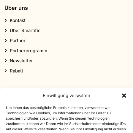
Über uns
Kontakt
Über Smartific
Partner
Partnerprogramm
Newsletter
Rabatt
Einwilligung verwalten
Um Ihnen das bestmögliche Erlebnis zu bieten, verwenden wir
Abonniere unseren Newsletter
Technologien wie Cookies, um Informationen über Ihr Gerät zu
speichern und/oder abzurufen. Wenn Sie diesen Technologien
Melde dich für unseren Newsletter an und erhalte 10%
zustimmen, können wir Daten wie Ihr Surfverhalten oder eindeutige IDs
auf dieser Website verarbeiten. Wenn Sie Ihre Einwilligung nicht erteilen
Rabatt auf deine erste Bestellung.