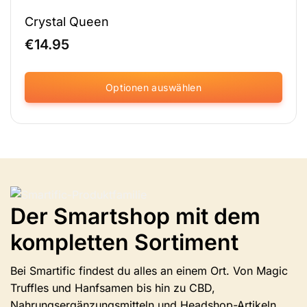
Crystal Queen
€
14.95
Optionen auswählen
Dieses
Produkt
ist
in
verschiedenen
Varianten
erhältlich.
Der Smartshop mit dem
Die
Optionen
kompletten Sortiment
können
auf
der
Bei Smartific findest du alles an einem Ort. Von Magic
Produktseite
Truffles und Hanfsamen bis hin zu CBD,
ausgewählt
Nahrungsergänzungsmitteln und Headshop-Artikeln.