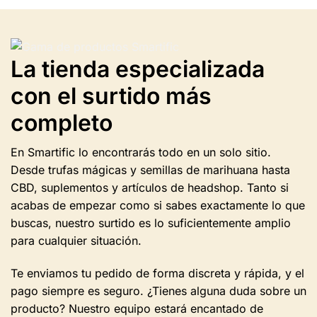
varias
variantes.
Las
opciones
La tienda especializada
se
pueden
con el surtido más
seleccionar
en
completo
la
página
En Smartific lo encontrarás todo en un solo sitio.
del
producto.
Desde trufas mágicas y semillas de marihuana hasta
CBD, suplementos y artículos de headshop. Tanto si
acabas de empezar como si sabes exactamente lo que
buscas, nuestro surtido es lo suficientemente amplio
para cualquier situación.
Te enviamos tu pedido de forma discreta y rápida, y el
pago siempre es seguro. ¿Tienes alguna duda sobre un
producto? Nuestro equipo estará encantado de