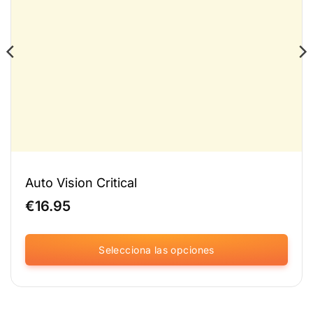
Auto Vision Critical
€
16.95
Selecciona las opciones
Este
producto
tiene