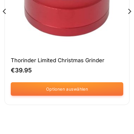
Thorinder Limited Christmas Grinder
€
39.95
Optionen auswählen
Dieses
Produkt
ist
in
verschiedenen
Varianten