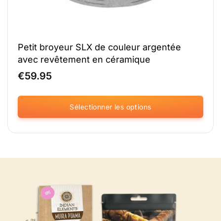
Petit broyeur SLX de couleur argentée
avec revêtement en céramique
€
59.95
Sélectionner les options
Ce
produit
existe
en
plusieurs
versions.
Vous
pouvez
sélectionner
les