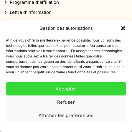
Programme d'affiliation
Lettre d'information
Réduction
Gestion des autorisations
Afin de vous offrir la meilleure expérience possible, nous utilisons des
technologies telles que les cookies pour stocker et/ou consulter des
informations relatives à votre appareil. En acceptant ces technologies,
vous nous autorisez à traiter des données telles que votre
comportement de navigation ou des identifiants uniques sur ce site. Si
Abonnez-vous à notre newsletter
vous ne donnez pas votre consentement ou si vous le retirez, cela peut
avoir un impact négatif sur certaines fonctionnalités et possibilités.
Inscrivez-vous à notre newsletter et bénéficiez d'une
réduction de 10% sur votre première commande.
Accepter
Adresse
Refuser
e-
mail
Afficher les préférences