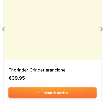
Thorinder Grinder arancione
€
39.95
Seleziona le opzioni
Questo
prodotto