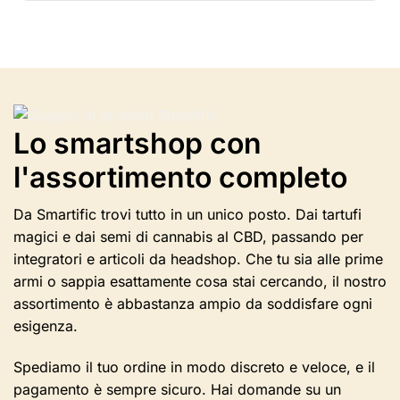
è
disponibile
in
diverse
varianti.
Le
opzioni
Lo smartshop con
possono
l'assortimento completo
essere
selezionate
nella
Da Smartific trovi tutto in un unico posto. Dai tartufi
pagina
magici e dai semi di cannabis al CBD, passando per
del
integratori e articoli da headshop. Che tu sia alle prime
prodotto
armi o sappia esattamente cosa stai cercando, il nostro
assortimento è abbastanza ampio da soddisfare ogni
esigenza.
Spediamo il tuo ordine in modo discreto e veloce, e il
pagamento è sempre sicuro. Hai domande su un