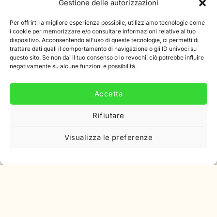
Gestione delle autorizzazioni
Sconto
Per offrirti la migliore esperienza possibile, utilizziamo tecnologie come
i cookie per memorizzare e/o consultare informazioni relative al tuo
dispositivo. Acconsentendo all'uso di queste tecnologie, ci permetti di
trattare dati quali il comportamento di navigazione o gli ID univoci su
questo sito. Se non dai il tuo consenso o lo revochi, ciò potrebbe influire
negativamente su alcune funzioni e possibilità.
Iscriviti alla nostra newsletter
Accetta
Iscriviti alla nostra newsletter e ricevi uno sconto di 10%
sul tuo primo ordine.
Rifiutare
Indirizzo
Visualizza le preferenze
e-
mail