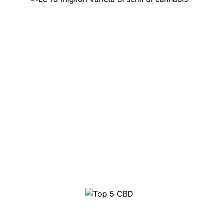
Le 10 migliori varietà di
semi di cannabis
Top 5 CBD