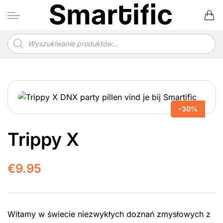
Przewiń
do
zawartości
Wyszukiwarka
produktów
-30%
Trippy X
€
9.95
Witamy w świecie niezwykłych doznań zmysłowych z