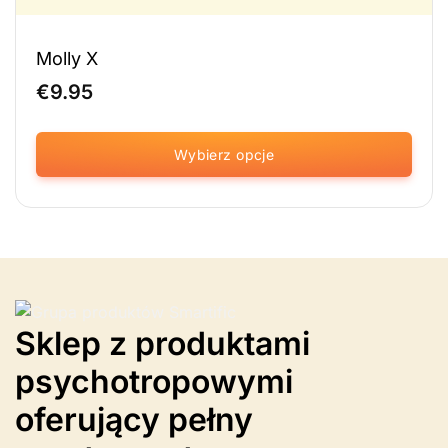
Molly X
€
9.95
Wybierz opcje
Ten
produkt
ma
wiele
wariantów.
Opcje
można
Sklep z produktami
wybrać
na
psychotropowymi
stronie
produktu
oferujący pełny