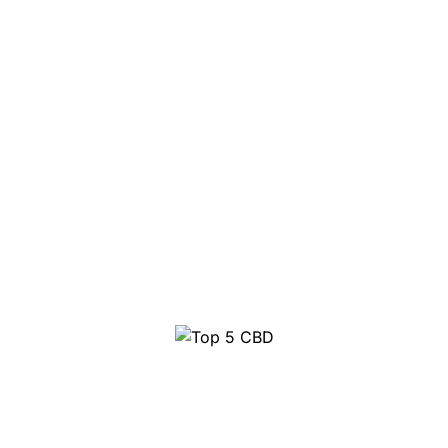
10 najlepszych ziół
Top 10 Party pillen