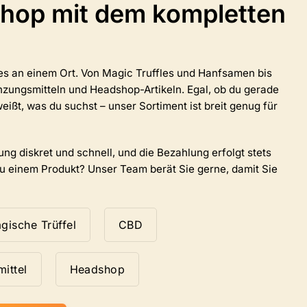
hop mit dem kompletten
Die
Optionen
können
auf
der
lles an einem Ort. Von Magic Truffles und Hanfsamen bis
Produktseite
zungsmitteln und Headshop-Artikeln. Egal, ob du gerade
ausgewählt
eißt, was du suchst – unser Sortiment ist breit genug für
werden.
ung diskret und schnell, und die Bezahlung erfolgt stets
zu einem Produkt? Unser Team berät Sie gerne, damit Sie
gische Trüffel
CBD
ittel
Headshop