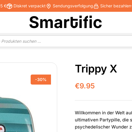
25 €
Diskret verpackt
Sendungsverfolgung
Sicher bezahlen
Trippy X
-30%
€
9.95
Willkommen in der Welt au
ultimativen Partypille, die
psychedelischer Wunder zu