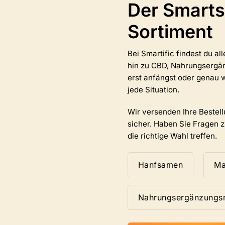
Der Smarts
Die
Optionen
Sortiment
können
auf
der
Bei Smartific findest du a
e
Produktseite
hin zu CBD, Nahrungsergän
ausgewählt
erst anfängst oder genau w
werden.
jede Situation.
Wir versenden Ihre Bestell
sicher. Haben Sie Fragen 
die richtige Wahl treffen.
Hanfsamen
Ma
Nahrungsergänzungsm