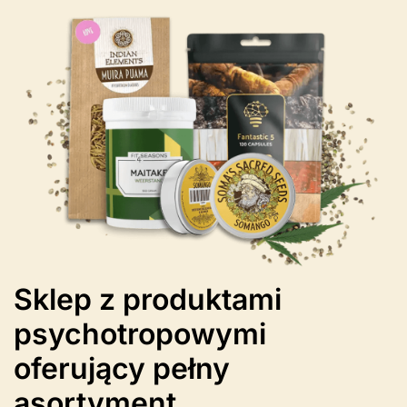
można
wybrać
na
stronie
produktu
Sklep z produktami
psychotropowymi
oferujący pełny
asortyment