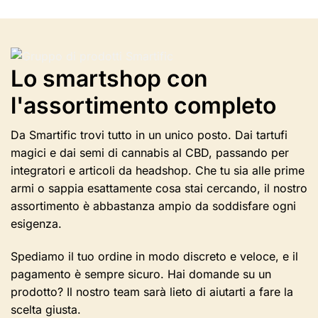
in
diverse
varianti.
Le
opzioni
Lo smartshop con
possono
l'assortimento completo
essere
selezionate
nella
Da Smartific trovi tutto in un unico posto. Dai tartufi
pagina
magici e dai semi di cannabis al CBD, passando per
del
integratori e articoli da headshop. Che tu sia alle prime
prodotto
armi o sappia esattamente cosa stai cercando, il nostro
assortimento è abbastanza ampio da soddisfare ogni
esigenza.
Spediamo il tuo ordine in modo discreto e veloce, e il
pagamento è sempre sicuro. Hai domande su un
prodotto? Il nostro team sarà lieto di aiutarti a fare la
scelta giusta.