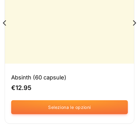
Absinth (60 capsule)
€
12.95
Seleziona le opzioni
Questo
prodotto
è
disponibile