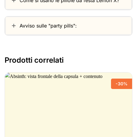
Come si usano le pillole da festa Lemon X?
Avviso sulle "party pills":
Prodotti correlati
-30%