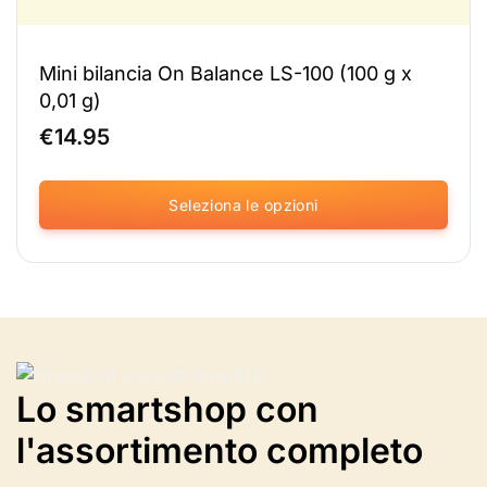
Mini bilancia On Balance LS-100 (100 g x
0,01 g)
€
14.95
Seleziona le opzioni
Questo
prodotto
è
disponibile
in
diverse
varianti.
Lo smartshop con
Le
opzioni
l'assortimento completo
possono
essere