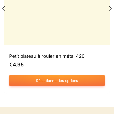
Petit plateau à rouler en métal 420
€
4.95
Sélectionner les options
Ce
produit
existe
en
plusieurs