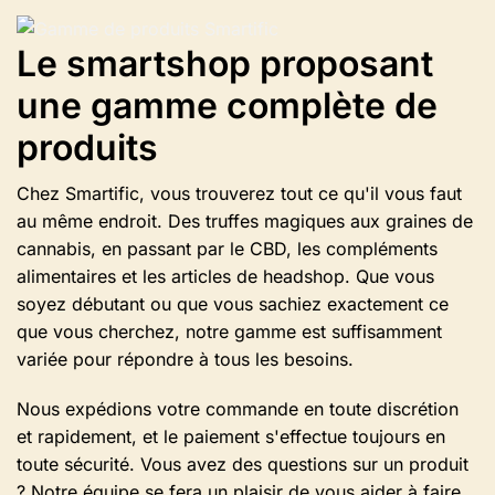
versions.
Vous
Le smartshop proposant
pouvez
sélectionner
une gamme complète de
les
options
produits
sur
la
Chez Smartific, vous trouverez tout ce qu'il vous faut
page
du
au même endroit. Des truffes magiques aux graines de
produit.
cannabis, en passant par le CBD, les compléments
alimentaires et les articles de headshop. Que vous
soyez débutant ou que vous sachiez exactement ce
que vous cherchez, notre gamme est suffisamment
variée pour répondre à tous les besoins.
Nous expédions votre commande en toute discrétion
et rapidement, et le paiement s'effectue toujours en
toute sécurité. Vous avez des questions sur un produit
? Notre équipe se fera un plaisir de vous aider à faire