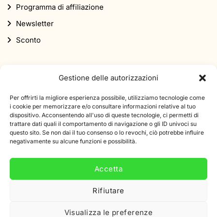
Programma di affiliazione
Newsletter
Sconto
Gestione delle autorizzazioni
Per offrirti la migliore esperienza possibile, utilizziamo tecnologie come
i cookie per memorizzare e/o consultare informazioni relative al tuo
Iscriviti alla nostra newsletter
dispositivo. Acconsentendo all'uso di queste tecnologie, ci permetti di
trattare dati quali il comportamento di navigazione o gli ID univoci su
Iscriviti alla nostra newsletter e ricevi uno sconto di 10%
questo sito. Se non dai il tuo consenso o lo revochi, ciò potrebbe influire
sul tuo primo ordine.
negativamente su alcune funzioni e possibilità.
Indirizzo
Accetta
e-
mail
Rifiutare
Visualizza le preferenze