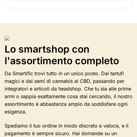
Questo
prodotto
è
disponibile
in
diverse
varianti.
Lo smartshop con
Le
opzioni
l'assortimento completo
possono
essere
selezionate
Da Smartific trovi tutto in un unico posto. Dai tartufi
nella
magici e dai semi di cannabis al CBD, passando per
pagina
integratori e articoli da headshop. Che tu sia alle prime
del
armi o sappia esattamente cosa stai cercando, il nostro
prodotto
assortimento è abbastanza ampio da soddisfare ogni
esigenza.
Spediamo il tuo ordine in modo discreto e veloce, e il
pagamento è sempre sicuro. Hai domande su un