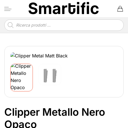
Salta
ai
contenuti
Ricerca
prodotti
Clipper Metallo Nero
Opaco