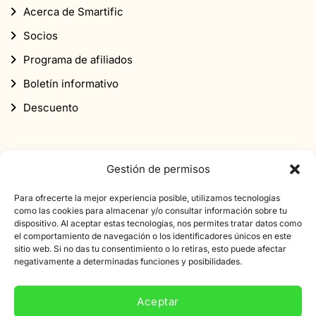
Acerca de Smartific
Socios
Programa de afiliados
Boletín informativo
Descuento
Gestión de permisos
Para ofrecerte la mejor experiencia posible, utilizamos tecnologías
Suscríbete a nuestro boletín informativo
como las cookies para almacenar y/o consultar información sobre tu
dispositivo. Al aceptar estas tecnologías, nos permites tratar datos como
Suscríbete a nuestro boletín de noticias y obtén un
el comportamiento de navegación o los identificadores únicos en este
sitio web. Si no das tu consentimiento o lo retiras, esto puede afectar
descuento de 10% en tu primer pedido.
negativamente a determinadas funciones y posibilidades.
Dirección
de
Aceptar
correo