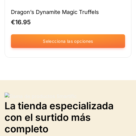
Dragon’s Dynamite Magic Truffels
€
16.95
Selecciona las opciones
Este
producto
tiene
varias
variantes.
Las
opciones
se
pueden
La tienda especializada
seleccionar
con el surtido más
en
la
completo
página
del