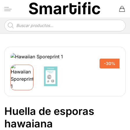
Saltar
al
contenido
Búsqueda
de
productos
-30%
Huella de esporas
hawaiana