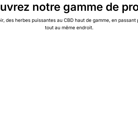
uvrez notre gamme de pro
oir, des herbes puissantes au CBD haut de gamme, en passant p
tout au même endroit.
Shroomshop
Les champignons psychédéliques
ont le vent en poupe ! Kits de culture
de champignons, truffes magiques et
bien plus encore.