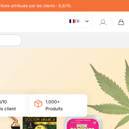
Note attribuée par les clients : 8,6/10.
FR
6/10
1.000+
is client
Produits