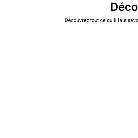
Déco
Découvrez tout ce qu'il faut sav
Smartshop
Une large gamme de produits «
smart » naturels pour t'amuser à
fond.