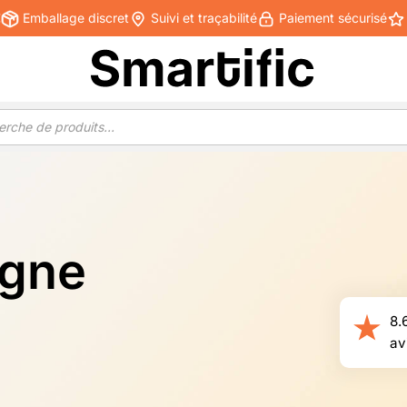
€
Emballage discret
Suivi et traçabilité
Paiement sécurisé
igne
8.
av