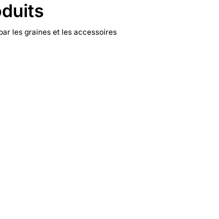
duits
ar les graines et les accessoires
Headshop
Améliorez votre expérience de
fumeur grâce aux accessoires de
fumage de la meilleure qualité
disponibles sur le marché !